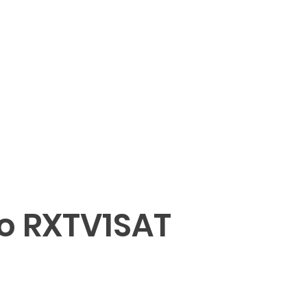
co RXTV1SAT