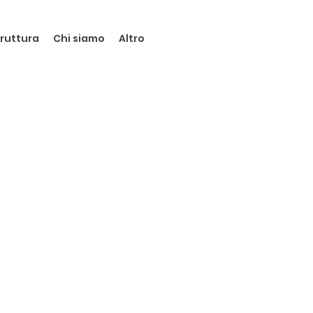
truttura
Chi siamo
Altro